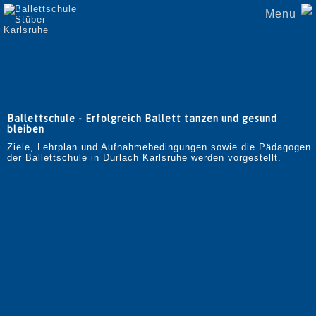
Navigation
Ballettkurse
Menu
überspringen
Warum
Ballett
Klassisches
Ballett
Vorschulerziehung
Ballettanfänger
Grundstufe
I,
II,
Ballettschule - Erfolgreich Ballett tanzen und gesund
III
bleiben‎
Mittelstufe
Ziele, Lehrplan und Aufnahmebedingungen sowie die Pädagogen
Oberstufe
der Ballettschule in Durlach Karlsruhe werden vorgestellt.
Hobbyklasse
Ballettaufführung
Aufführung
1
Aufführung
2
Aufführung
3
Aufführung
4
Aufführung
5