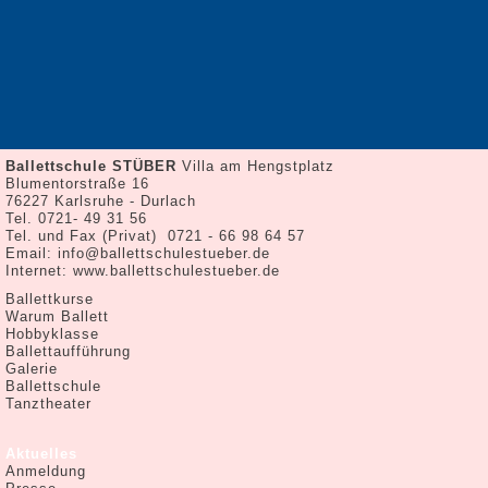
Galerie
Ballettschule
Aktuelles
Gästebuch
Presse
Tanztheater
Cinderella
Kontakt
Ballettschule STÜBER
Villa am Hengstplatz
Impressum
Blumentorstraße 16
76227 Karlsruhe - Durlach
Datenschutz
Tel. 0721- 49 31 56
Anmeldung
Tel. und Fax (Privat) 0721 - 66 98 64 57
Email:
info@ballettschulestueber.de
Internet:
www.ballettschulestueber.de
Navigation
Ballettkurse
überspringen
Warum Ballett
Hobbyklasse
Ballettaufführung
Galerie
Ballettschule
Tanztheater
Navigation
Aktuelles
überspringen
Anmeldung